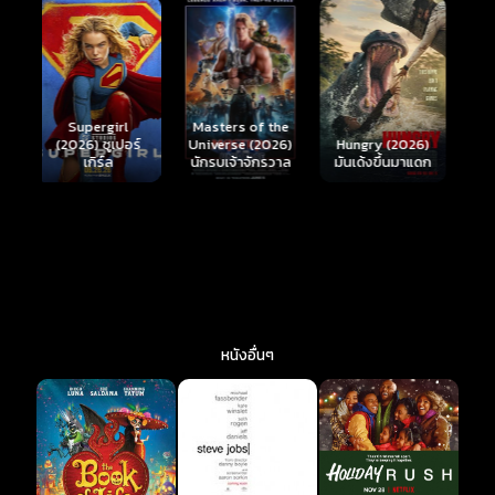
Ready or Not 2:
Here I Come
S
Masters of the
์
Hungry (2026)
(2026) เกมพร้อม
(
Universe (2026)
มันเด้งขึ้นมาแดก
ตาย 2
นักรบเจ้าจักรวาล
หนังอื่นๆ