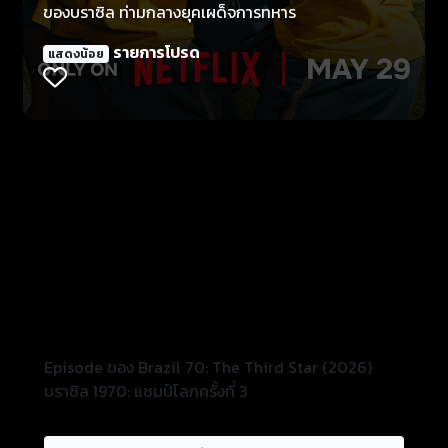
ของบราซิล ท่ามกลางยุคเผด็จการทหาร
รายการโปรด
แสดงน้อย
Episode ของ Brazil 70: The Third Star (2026)
บราซิล 1970: แชมป์โลกครั้งที่ 3