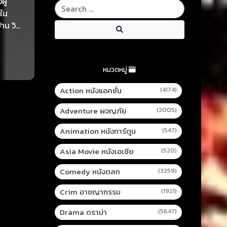
ู้
นใน
น วิธี
ีฬาใน
หาเฉพาะ
หมวดหมู่
Action หนังแอคชั่น
(4174)
Adventure ผจญภัย
(2005)
Animation หนังการ์ตูน
(547)
Asia Movie หนังเอเชีย
(520)
Comedy หนังตลก
(3259)
Crim อาชญากรรม
(1921)
Drama ดราม่า
(5647)