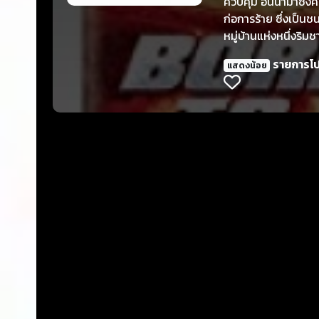
ควบคุม อันนำมาซึ่ง
ก่อการร้าย ซึ่งเป็นช
หมู่บ้านแห่งหนึ่งริ
เดียวที่จะรักษาชีว
รายการโ
แสดงน้อย
แต่ละประเภท มาผสมผ
หน้าที่เกิดขึ้นให้ได้