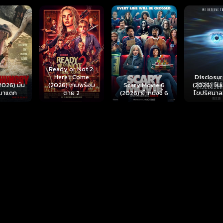
r Not 2:
I Come
Disclosure Day
เกมพร้อม
Scary Movie 6
(2026) วันเปิดโปง
Backrooms
ย 2
(2026) ยำหนังจี้ 6
ไขปริศนาลวงโลก
นรกห้อง