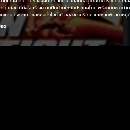
ความเป็นความตายของผู้คนจำนวนมาก เมื่อตกอยู่ภายใต้การจับกลุ่มของผ
นกลุ่มน้อย ที่ตั้งใจสร้างความปั่นป่วนให้กับประเทศไทย พร้อมกับชาวบ้า
มชายแดน ที่พวกเขาและเธอตั้งใจนำข้าวของมาบริจาค และช่วยพัฒนาหมู่บ้า
ิตของพวกพ้องและชาวบ้าน คือต้องนำเอาความสามารถเฉพาะตัวทางด้านก
ปรด
สานในการต่อสู้ด้วยมือเปล่า โดยมีเงื่อนไขของเวลา ในการแก้ไขปัญ