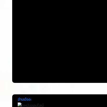
อ่านมังงะ