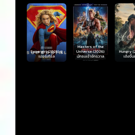
Ready o
Here 
Masters of the
rl (2026) ซู
Hungry (2026) มัน
(2026) 
Universe (2026)
ร์เกิร์ล
เด้งขึ้นมาแดก
ตา
นักรบเจ้าจักรวาล