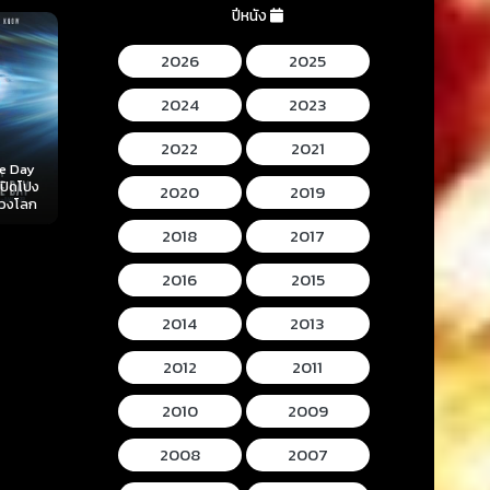
ปีหนัง
2026
2025
2024
2023
2022
2021
Mortal Kombat II
Lee Cronins
 (2026)
Hokum (2026) ห้อง
(2026) มอร์ทัล คอม
Mummy (2026
2020
2019
ลับ
กุมวิญญาณ
แบท 2
โครนิน เดอะ ม
2018
2017
2016
2015
2014
2013
2012
2011
2010
2009
2008
2007