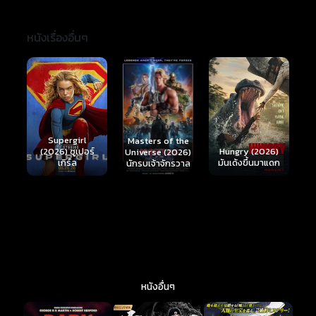
หนังเรื่องอื่นๆ
Ready or Not 2:
Here I Come
S
Masters of the
์
Hungry (2026)
(2026) เกมพร้อม
(
Universe (2026)
มันเด้งขึ้นมาแดก
ตาย 2
นักรบเจ้าจักรวาล
หนังอื่นๆ