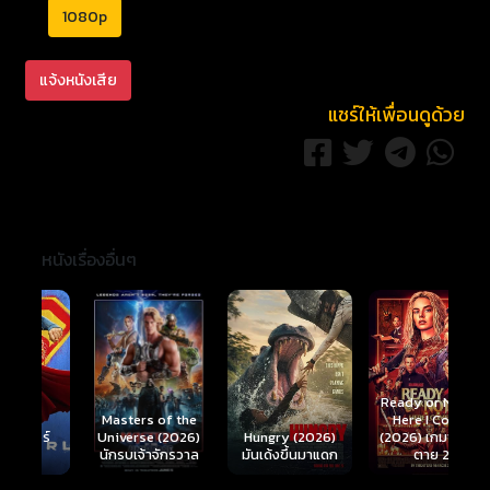
1080p
แจ้งหนังเสีย
แชร์ให้เพื่อนดูด้วย
หนังเรื่องอื่นๆ
Ready or Not 2:
Here I Come
S
Masters of the
์
Hungry (2026)
(2026) เกมพร้อม
(
Universe (2026)
มันเด้งขึ้นมาแดก
ตาย 2
นักรบเจ้าจักรวาล