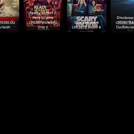
r Not 2:
I Come
Disclosure Day
เกมพร้อม
Scary Movie 6
(2026) วันเปิดโปง
Backrooms
ย 2
(2026) ยำหนังจี้ 6
ไขปริศนาลวงโลก
นรกห้อง