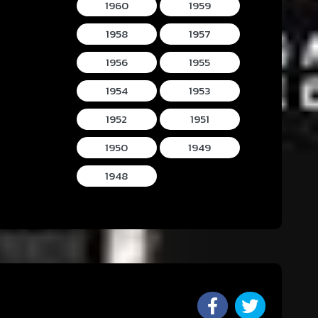
1960
1959
1958
1957
1956
1955
1954
1953
1952
1951
1950
1949
1948