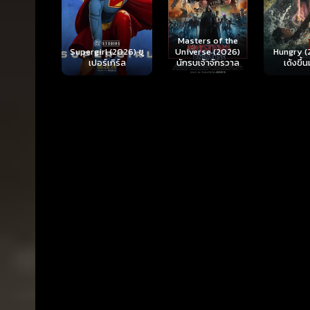
Ready o
Here 
Masters of the
rl (2026) ซู
Hungry (2026) มัน
(2026) 
Universe (2026)
ร์เกิร์ล
เด้งขึ้นมาแดก
ตา
นักรบเจ้าจักรวาล