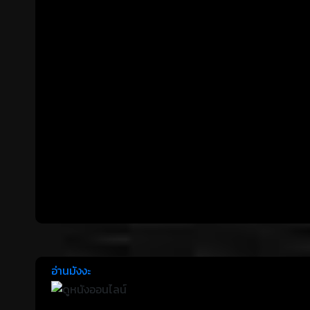
อ่านมังงะ