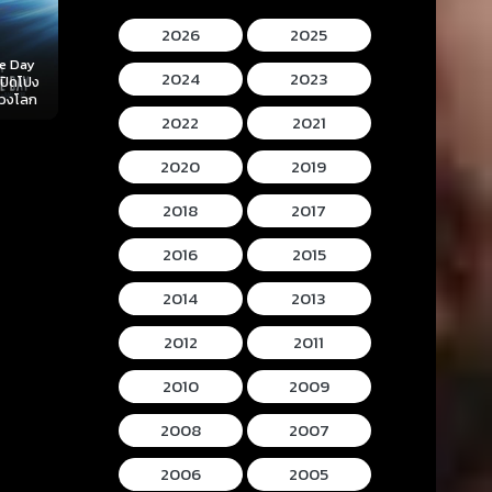
2026
2025
Mortal Kombat II
Lee Cronins
2024
2023
 (2026)
Hokum (2026) ห้อง
(2026) มอร์ทัล คอม
Mummy (2026
ลับ
กุมวิญญาณ
แบท 2
โครนิน เดอะ ม
2022
2021
2020
2019
2018
2017
2016
2015
2014
2013
2012
2011
2010
2009
2008
2007
2006
2005