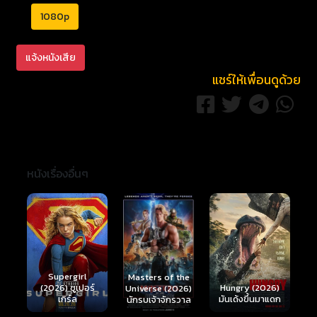
1080p
แจ้งหนังเสีย
แชร์ให้เพื่อนดูด้วย
หนังเรื่องอื่นๆ
Ready or Not 2:
Here I Come
S
Masters of the
์
Hungry (2026)
(2026) เกมพร้อม
(
Universe (2026)
มันเด้งขึ้นมาแดก
ตาย 2
นักรบเจ้าจักรวาล