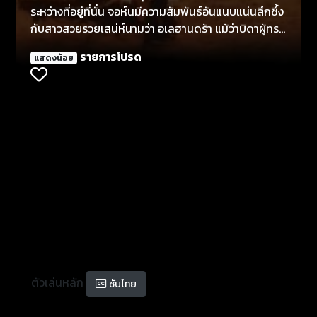
ระหว่างที่อยู่ที่นั่น จอห์นมีความสัมพันธ์อันแนบแน่นลึกซึ้ง
กับสาวสวยรวยเสน่ห์นามว่า อเลฮานดร้า แม้ว่าบิดาผู้ทรง
อิทธิพลของเธอจะไม่พอใจอย่างยิ่ง หายนะจึงส่อแววมาให้
รายการโปรด
แสดงน้อย
เห็นตั้งแต่ต้น การคบหากันแบบลับๆ ของพวกเขา นำพา
ไปสู่เหตุฆาตกรรมและการทรยศ จอห์นต้องเผชิญกับบท
ทดสอบที่จะพิสูจน์จิตใจอันเข้มแข็งและการลุกขึ้นมาตั้ง
หลักได้
ตัวเล่นหลัก
ซับไทย