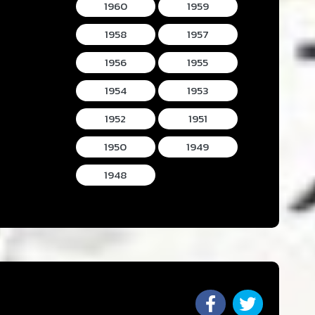
1960
1959
1958
1957
1956
1955
1954
1953
1952
1951
1950
1949
1948