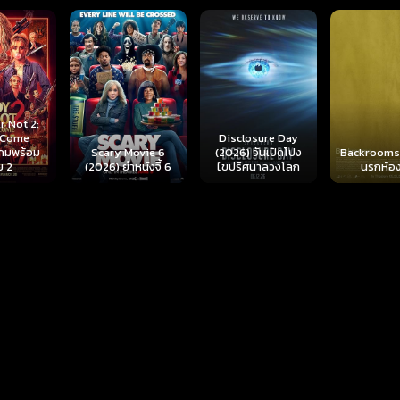
r Not 2:
I Come
Disclosure Day
เกมพร้อม
Scary Movie 6
(2026) วันเปิดโปง
Backrooms
ย 2
(2026) ยำหนังจี้ 6
ไขปริศนาลวงโลก
นรกห้อง