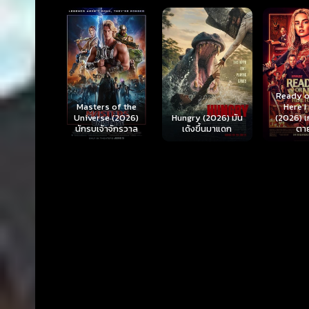
Ready o
Here 
Masters of the
rl (2026) ซู
Hungry (2026) มัน
(2026) 
Universe (2026)
ร์เกิร์ล
เด้งขึ้นมาแดก
ตา
นักรบเจ้าจักรวาล