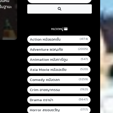
ียนหนี
นในฐานะ
หมวดหมู่
Action หนังแอคชั่น
(4174)
Adventure ผจญภัย
(2005)
Animation หนังการ์ตูน
(547)
Asia Movie หนังเอเชีย
(520)
Comedy หนังตลก
(3259)
Crim อาชญากรรม
(1921)
Drama ดราม่า
(5647)
Horror สยองขวัญ
(1717)