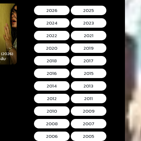
2026
2025
2024
2023
2022
2021
2020
2019
Mortal Kombat II
Lee Cronins
 (2026)
Hokum (2026) ห้อง
(2026) มอร์ทัล คอม
Mummy (2026
ลับ
กุมวิญญาณ
แบท 2
โครนิน เดอะ ม
2018
2017
2016
2015
2014
2013
2012
2011
2010
2009
2008
2007
2006
2005