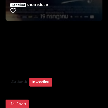
ความสัมพันธ์ เมื่อมีนต้องการที่จะแต่งงาน หลังจากคบหา
รายการโปรด
แสดงน้อย
ดูใจกันมากว่า 5 ปี ในขณะที่แทนกำลังมุ่งมั่นที่จะไปคว้า
ดาวมิชลินสตาร์ ที่มหานครนิวยอร์ค ทั้งคู่จึงเกิดการ
ทะเลาะอย่างรุนแรง จนเรื่องราวมาสู่จุดเปลี่ยนอันสุดแสน
มหัศจรรย์
ตัวเล่นหลัก
พากย์ไทย
แจ้งหนังเสีย