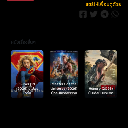
แชร์ให้เพื่อนดูด้วย
หนังเรื่องอื่นๆ
Ready or Not 2:
Here I Come
S
Masters of the
์
Hungry (2026)
(2026) เกมพร้อม
(
Universe (2026)
มันเด้งขึ้นมาแดก
ตาย 2
นักรบเจ้าจักรวาล