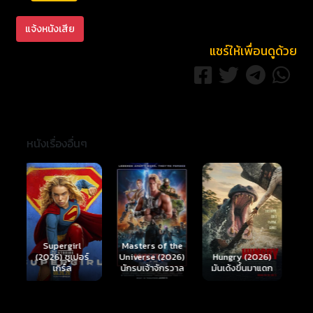
แจ้งหนังเสีย
แชร์ให้เพื่อนดูด้วย
หนังเรื่องอื่นๆ
Ready or Not 2:
Here I Come
S
Masters of the
์
Hungry (2026)
(2026) เกมพร้อม
(
Universe (2026)
มันเด้งขึ้นมาแดก
ตาย 2
นักรบเจ้าจักรวาล