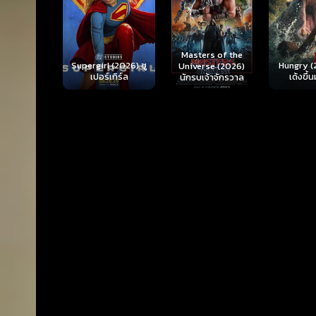
Ready o
Here 
Masters of the
rl (2026) ซู
Hungry (2026) มัน
(2026) 
Universe (2026)
ร์เกิร์ล
เด้งขึ้นมาแดก
ตา
นักรบเจ้าจักรวาล