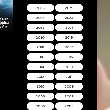
2026
2025
2024
2023
Mortal Kombat II
Lee Cronins
 (2026)
Hokum (2026) ห้อง
(2026) มอร์ทัล คอม
Mummy (2026
ลับ
กุมวิญญาณ
แบท 2
โครนิน เดอะ ม
2022
2021
2020
2019
2018
2017
2016
2015
2014
2013
2012
2011
2010
2009
2008
2007
2006
2005