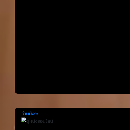
อ่านมังงะ