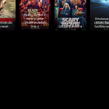
r Not 2:
I Come
Disclosure Day
เกมพร้อม
Scary Movie 6
(2026) วันเปิดโปง
Backrooms
ย 2
(2026) ยำหนังจี้ 6
ไขปริศนาลวงโลก
นรกห้อง