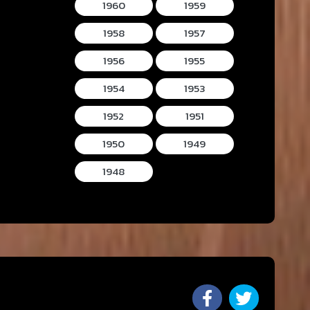
1960
1959
1958
1957
1956
1955
1954
1953
1952
1951
1950
1949
1948