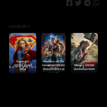
หนังเรื่องอื่นๆ
Ready or Not 2:
Here I Come
S
Masters of the
์
Hungry (2026)
(2026) เกมพร้อม
(
Universe (2026)
มันเด้งขึ้นมาแดก
ตาย 2
นักรบเจ้าจักรวาล