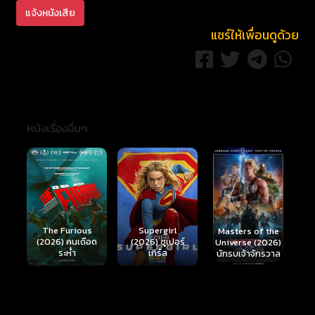
แจ้งหนังเสีย
แชร์ให้เพื่อนดูด้วย
หนังเรื่องอื่นๆ
The Furious
Supergirl
Masters of the
(2026) คนเดือด
(2026) ซูเปอร์
H
Universe (2026)
ระห่ำ
เกิร์ล
ม
นักรบเจ้าจักรวาล