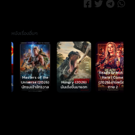
หนังเรื่องอื่นๆ
Ready or Not 2:
Here I Come
S
Masters of the
์
Hungry (2026)
(2026) เกมพร้อม
(
Universe (2026)
มันเด้งขึ้นมาแดก
ตาย 2
นักรบเจ้าจักรวาล