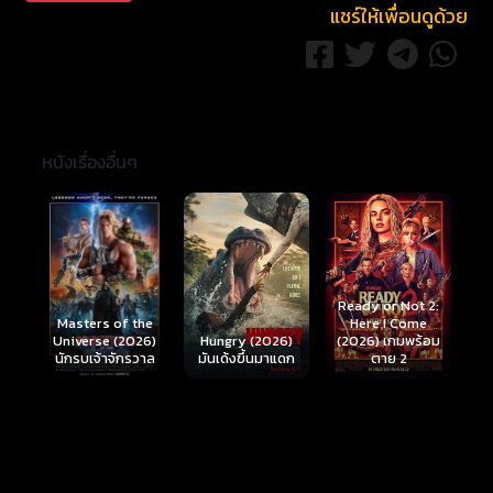
เสียใจมาก กับอาการลืมตัวของสมหวัง และส้มที่แทบหัวใจ
แชร์ให้เพื่อนดูด้วย
จะสลาย ความรักของส้มและสมหวังจะเป็นอย่างไร ต้อง
ติดตามต่อกับ "อีส้มสมหวัง ชะชะช่า"
หนังเรื่องอื่นๆ
Ready or Not 2:
Here I Come
S
Masters of the
์
Hungry (2026)
(2026) เกมพร้อม
(
Universe (2026)
มันเด้งขึ้นมาแดก
ตาย 2
นักรบเจ้าจักรวาล