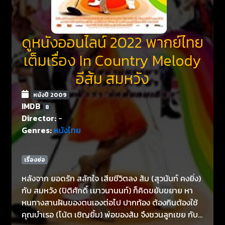
ดูหนังออนไลน์ 2022 พากย์ไทย
เต็มเรื่อง In Country Melody
อีส้ม สมหวัง
หนังปี 2009
IMDB
8
Director:
-
Genres:
หนังไทย
เรื่องย่อ
หลังจาก ยอดรัก สลักใจ เสียชีวิตลง ส้ม (สุวนันท์ คงยิ่ง)
กับ สมหวัง (ปิติศักดิ์ เยาวนานนท์) ก็คิดขยับขยาย หา
หนทางสานฝันของตนเองต่อไป ปากท้อง ต้องกินต้องใช้
คุณบำเรอ (โน้ต เชิญยิ้ม) พ่อของส้ม จึงชวนลูกเขย กับ