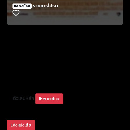
ลูกสาว ดิ้นรนเข้ามาหาโอกาสในกรุงเทพโดยมี ค่อม
รายการโปรด
แสดงน้อย
(ค่อม ชวนชื่น) กับ ชมพู่ (ชมพู่ ก่อนบ่าย) สองสามีภรรยา
ที่ติดสอยห้อยตามมาด้วย สมหวัง ได้งานร้องเพลงที่
คาเฟ่ บำเรอ เป็นยามเฝ้ารถ ค่อมได้เป็นเด็กรับรถ ส่วน
ส้ม กับ ชมพู่ ก็อยู่บ้านเช่า รองานที่สมัครไว้ สมหวังได้มา
พบกับแสงสีในกรุงเทพ และเจอกับสาวๆ บรรดานักร้อง
และแม่ยกที่มาติดพัน ทำให้สมหวังไขว้เขว โดยมีบำเรอ
และค่อมรู้เห็นเป็นใจ เห็นว่าเป็นโอกาสดี ที่จะสร้างทางลัด
ไปสู่ชีวิตที่สุขสบายได้ ซึ่งในบรรดาสาวๆที่มาติดพัน
สมหวังมี อ๋อย (แอนนี่ บรู๊ค) ที่สวย ไฮโซ และทุ่มให้สมหวัง
ทุกอย่าง การปฏิบัติตัว และการแต่งตัวของสมหวังเริ่ม
เปลี่ยนไป ทำให้ส้มเริ่มระแคะระคาย และตามสืบจนรู้ความ
จริงว่าสมหวังนอกใจ จึงทะเลาะกันถึงขั้นส้มลงไม้ลงมือกับ
สมหวัง ความจริงที่ส้มปกปิดไว้ว่าตัวเองท้องจึงถูกเปิด
ตัวเล่นหลัก
เผย พอสมหวังรู้ว่าส้มท้อง จึงพยายามที่จะเลิกเจ้าชู้ แม้ว่า
พากย์ไทย
จะยังไม่สำเร็จซักที ทุกคนหวังว่าสมหวัง ตัวน้อยๆ ที่จะ
เกิดมาจากส้ม จะทำให้ครอบครัวได้ชุ่มชื่นหัวใจ แต่เมื่อ
อ๋อยสามารถพาสมหวังไปสู่การเป็นนักร้องออกเทปได้
แจ้งหนังเสีย
สำเร็จ สมหวังก็ลืมทุกสิ่งและทิ้งทุกคนไป ทำให้บำเรอ