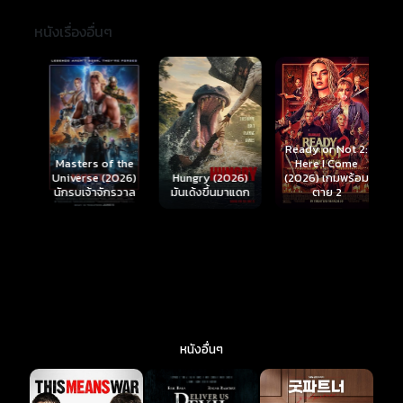
หนังเรื่องอื่นๆ
Ready or Not 2:
Here I Come
S
Masters of the
์
Hungry (2026)
(2026) เกมพร้อม
(
Universe (2026)
มันเด้งขึ้นมาแดก
ตาย 2
นักรบเจ้าจักรวาล
หนังอื่นๆ