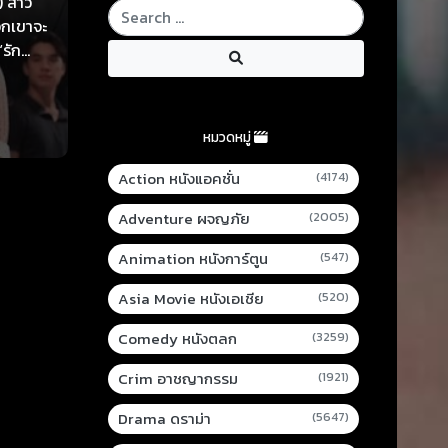
) สาว
วกเขาจะ
“รัก
่จะ
หมวดหมู่
Action หนังแอคชั่น
(4174)
Adventure ผจญภัย
(2005)
Animation หนังการ์ตูน
(547)
Asia Movie หนังเอเชีย
(520)
Comedy หนังตลก
(3259)
Crim อาชญากรรม
(1921)
Drama ดราม่า
(5647)