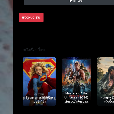
EP09
แจ้งหนังเสีย
หนังเรื่องอื่นๆ
Ready o
Here 
Masters of the
rl (2026) ซู
Hungry (2026) มัน
(2026) 
Universe (2026)
ร์เกิร์ล
เด้งขึ้นมาแดก
ตา
นักรบเจ้าจักรวาล