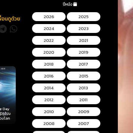
ปีหนัง
2026
2025
พื่อนดูด้วย
2024
2023
2022
2021
2020
2019
2018
2017
2016
2015
2014
2013
2012
2011
Mortal Kombat II
Lee Cronins
2010
2009
 (2026)
Hokum (2026) ห้อง
(2026) มอร์ทัล คอม
Mummy (2026
ลับ
กุมวิญญาณ
แบท 2
โครนิน เดอะ ม
2008
2007