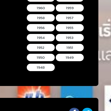
1960
1959
1958
1957
1956
1955
1954
1953
1952
1951
1950
1949
1948