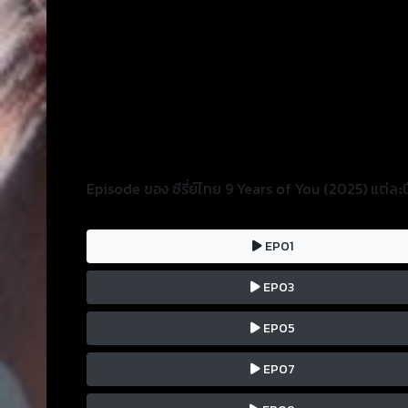
Episode ของ ซีรี่ย์ไทย 9 Years of You (2025) แต่ละปี
EP01
EP03
EP05
EP07