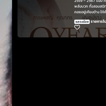
2559 – 2567 ของ ภาร
พลังบวก ทั้งสองสนิ
คอยอยู่เคียงข้าง ให้
เพื่อน” แต่จังหวะชีว
รายการโ
แสดงน้อย
ลงเอยย่างไร?