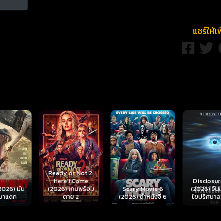
แชร์ให้เ
r Not 2:
I Come
Disclosure Day
เกมพร้อม
Scary Movie 6
(2026) วันเปิดโปง
Backrooms
ย 2
(2026) ยำหนังจี้ 6
ไขปริศนาลวงโลก
นรกห้อง