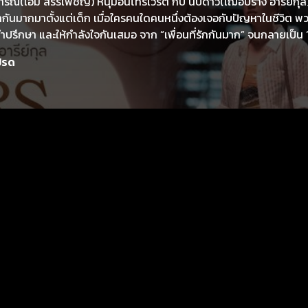
ัณ(เอม สรรเพชญ์) หนุ่มอินโทรเวิร์ต กับ นับดาว(เฌอปราง อารีย์กุล
ทกันมากมาตั้งแต่เด็ก เมื่อใครคนใดคนหนึ่งต้องเจอกับปัญหาในชีวิต พ
คำปรึกษา และให้กำลังใจกันเสมอ จาก “เพื่อนที่รักกันมาก” จนกลายเป็น 
ิต ทำให้ จังหวะรักของเขาและเธอไม่ตรงกัน สุดท้ายความสัมพันธ์ของทั้งคู
ปรด