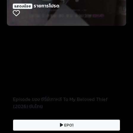
เดียวกันกับที่มีข่าวลืออื้อฉาวเกี่ยวกับเธอถูกลือลั่นไปทั่ว
รายการโปรด
แสดงน้อย
เมือง
Episode ของ ซีรี่ย์เกาหลี To My Beloved Thief
(2026) ซับไทย
EP01