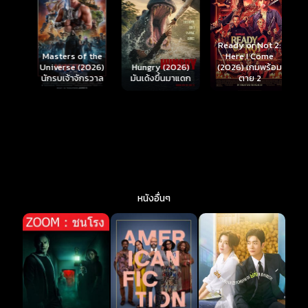
Ready or Not 2:
Here I Come
S
Masters of the
์
Hungry (2026)
(2026) เกมพร้อม
(
Universe (2026)
มันเด้งขึ้นมาแดก
ตาย 2
นักรบเจ้าจักรวาล
หนังอื่นๆ