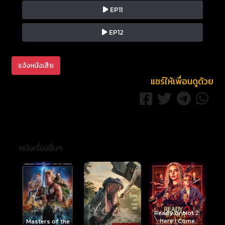
EP11
EP12
แจ้งหนังเสีย
แชร์ให้เพื่อนดูด้วย
หนังเรื่องอื่นๆ
Ready or Not 2:
Here I Come
S
Masters of the