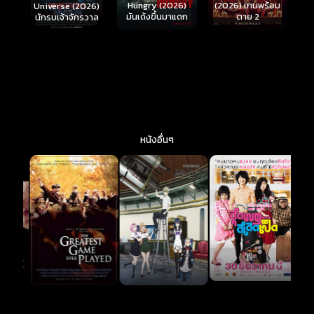
์
Hungry (2026)
(2026) เกมพร้อม
(
Universe (2026)
มันเด้งขึ้นมาแดก
ตาย 2
นักรบเจ้าจักรวาล
หนังอื่นๆ