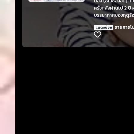
ยอง (ชเวซองอึน) ที่เ
ครั้งหลังผ่านไป 2 ปี
บรรยากาศของฤดูร้
รายการโ
แสดงน้อย