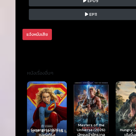
EP09
EP11
แจ้งหนังเสีย
หนังเรื่องอื่นๆ
Ready o
Here 
Masters of the
rl (2026) ซู
Hungry (2026) มัน
(2026) 
Universe (2026)
ร์เกิร์ล
เด้งขึ้นมาแดก
ตา
นักรบเจ้าจักรวาล