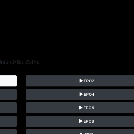
ักในหน้าร้อน ซับไทย
EP02
EP04
EP06
EP08