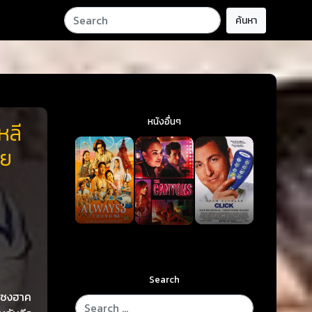
ค้นหา
หนังอื่นๆ
หลี
ทย
Search
ละซงฮาค