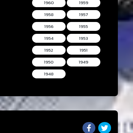
1960
1959
1958
1957
1956
1955
1954
1953
1952
1951
1950
1949
1948