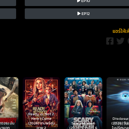
EP10
EP12
แชร์ให้เ
r Not 2:
I Come
Disclosure Day
เกมพร้อม
Scary Movie 6
(2026) วันเปิดโปง
Backrooms
ย 2
(2026) ยำหนังจี้ 6
ไขปริศนาลวงโลก
นรกห้อง