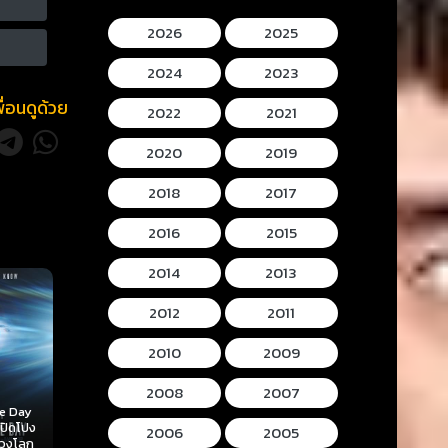
2026
2025
2024
2023
พื่อนดูด้วย
2022
2021
2020
2019
2018
2017
2016
2015
2014
2013
2012
2011
2010
2009
2008
2007
Mortal Kombat II
Lee Cronins
 (2026)
Hokum (2026) ห้อง
(2026) มอร์ทัล คอม
Mummy (2026
2006
2005
ลับ
กุมวิญญาณ
แบท 2
โครนิน เดอะ ม