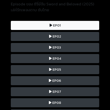
Episode ของ ซีรี่ย์จีน Sword and Beloved (2025)
เล่ห์รักเพลงดาบ ซับไทย
EP01
EP02
EP03
EP04
EP05
EP06
EP07
EP08