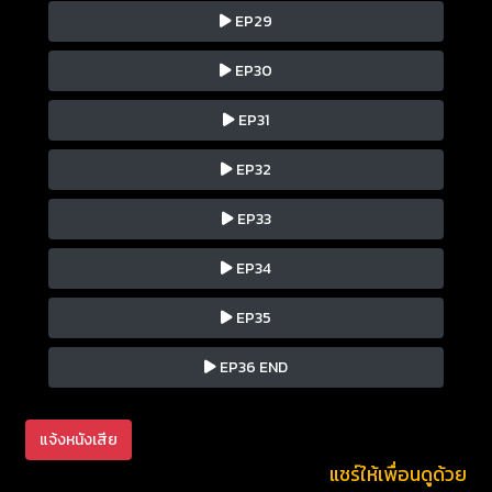
EP29
EP30
EP31
EP32
EP33
EP34
EP35
EP36 END
แจ้งหนังเสีย
แชร์ให้เพื่อนดูด้วย