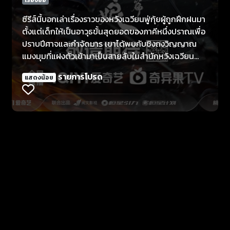
ซีรีส์นี้บอกเล่าเรื่องราวของหวังเฉวียนฟู่กุ้ยผู้ถูกฝึกฝนมา
ตั้งแต่เด็กให้เป็นอาวุธขั้นสุดยอดของภาคีหนึ่งปราณเพื่อ
ปราบปีศาจและกำจัดมาร เขาได้พบกับชิงถงวิญญาณ
แมงมุมที่แฝงตัวเข้ามาเป็นสายลับในสำนักหวังเฉวียน
การปรากฏตัวของชิงถงเปลี่ยนแปลงมุมมองที่ฟู่กุ้ยมีต่อ
รายการโปรด
แสดงน้อย
ปีศาจและได้เห็นโลกภายนอกมากยิ่งขึ้น ความปรารถนา
ภายในของฟู่กุ้ยที่ต้องการอิสรภาพและสันติสุขของใต้
หล้าค่อย ๆ ปะทุขึ้น หลังจากอดทนต่อการโจมตีด้วยกระบี่
นับครั้งไม่ถ้วน เขาก็ออกจากสำนักหวังเฉวียนไปพร้อมกับ
ชิงถง และเริ่มต้นเส้นทางแห่งการรู้แจ้งของตนเอง