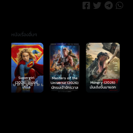
หนังเรื่องอื่นๆ
Ready or Not 2:
Here I Come
S
Masters of the
์
Hungry (2026)
(2026) เกมพร้อม
(
Universe (2026)
มันเด้งขึ้นมาแดก
ตาย 2
นักรบเจ้าจักรวาล