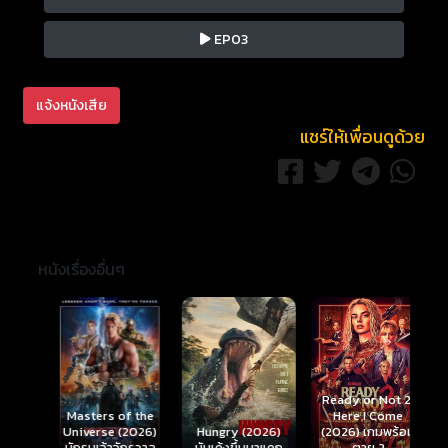
EP03
แจ้งหนังเสีย
แชร์ให้เพื่อนดูด้วย
หนังเรื่องอื่นๆ
Ready or Not 2:
Here I Come
S
Masters of the
์
Hungry (2026)
(2026) เกมพร้อม
(
Universe (2026)
มันเด้งขึ้นมาแดก
ตาย 2
นักรบเจ้าจักรวาล