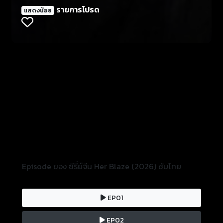
อย่างจำใจ ในขณะเดียวกัน ไป่ เหลียงเหลียง ขายบริษัทที่
รายการโปรด
แสดงน้อย
พวกเขาร่วมก่อตั้งและก้าวขึ้นเป็นผู้บริหารระดับสูงของ
กลุ่มบริษัทหลี่เซิน ครอบครัว มิตรภาพ ความรัก และ
อาชีพการงาน ทั้งหมดหายไปจากชีวิตของราว ยู่ฉี เมื่อ
อัจฉริยะผู้นี้ตกต่ำ เธอจึงเผาใบหน้าที่ผลักดันเธอลงสู่เหว
แห่งความมืดมิดในความทรงจำของเธอ สามปีต่อมา ราวห
ยูฉีที่หายดีแล้วได้รับการปล่อยตัวออกจากโรงพยาบาล
ด้วยแผนการอันรอบคอบ เธอสาบานว่าจะเปิดโปงหน้ากาก
แห่งความเสแสร้งของไป๋เหลียงเหลียง และแฉการกระทำ
ชั่วร้ายของเธอให้กระจ่างแจ้งต่อความยุติธรรมอันเที่ยง
ธรรม
Episode ของ ซีรี่ย์จีน Her Blaze (2026) ซับไทย
EP01
EP02