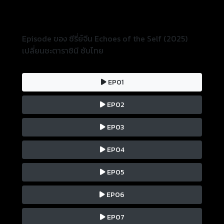
พลาดจากอดีต
Episode ของ ซีรี่ย์จีน Echoes of the Self (2025)
เปลี่ยนชะตาราชินี ซับไทย
EP01
EP02
EP03
EP04
EP05
EP06
EP07