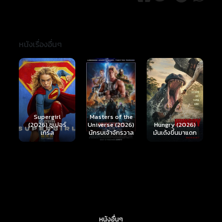
หนังเรื่องอื่นๆ
Ready or Not 2:
Here I Come
S
Masters of the
์
Hungry (2026)
(2026) เกมพร้อม
(
Universe (2026)
มันเด้งขึ้นมาแดก
ตาย 2
นักรบเจ้าจักรวาล
หนังอื่นๆ