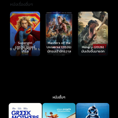
หนังเรื่องอื่นๆ
Ready or Not 2:
Here I Come
S
Masters of the
์
Hungry (2026)
(2026) เกมพร้อม
(
Universe (2026)
มันเด้งขึ้นมาแดก
ตาย 2
นักรบเจ้าจักรวาล
หนังอื่นๆ