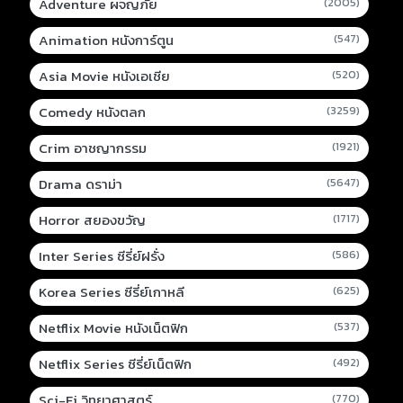
Adventure ผจญภัย
(2005)
Animation หนังการ์ตูน
(547)
Asia Movie หนังเอเชีย
(520)
Comedy หนังตลก
(3259)
Crim อาชญากรรม
(1921)
Drama ดราม่า
(5647)
Horror สยองขวัญ
(1717)
Inter Series ซีรี่ย์ฝรั่ง
(586)
Korea Series ซีรี่ย์เกาหลี
(625)
Netflix Movie หนังเน็ตฟิก
(537)
Netflix Series ซีรี่ย์เน็ตฟิก
(492)
Sci-Fi วิทยาศาสตร์
(770)