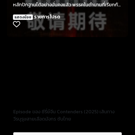
หลักปักฐานได้อย่างมั่นคงแล้ว พรรคในตำนานที่เรียกกัน
ว่า “พรรคซานไห่” ก็ค่อย ๆ กลายมาเป็นศูนย์กลางในการ
รายการโปรด
แสดงน้อย
พัฒนาของชาวจีนในท้องถิ่นแห่งนี้
Episode ของ ซีรี่ย์จีน Contenders (2025) เส้นทาง
วีรบุรุษสายเลือดมังกร ซับไทย