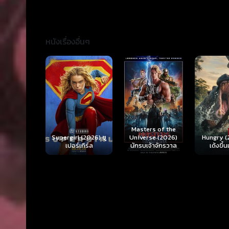
หนังเรื่องอื่นๆ
Ready o
Here 
Masters of the
rl (2026) ซู
Hungry (2026) มัน
(2026) 
Universe (2026)
ร์เกิร์ล
เด้งขึ้นมาแดก
ตา
นักรบเจ้าจักรวาล