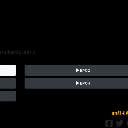
ิบานในหัวใจ ซับไทย
EP02
EP04
แชร์ให้เ