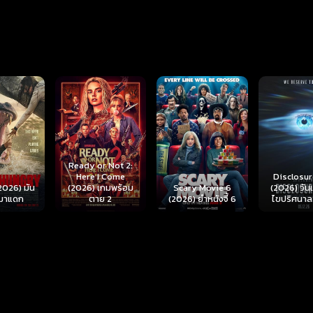
r Not 2:
I Come
Disclosure Day
เกมพร้อม
Scary Movie 6
(2026) วันเปิดโปง
Backrooms
ย 2
(2026) ยำหนังจี้ 6
ไขปริศนาลวงโลก
นรกห้อง