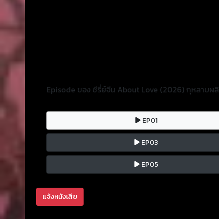
Episode ของ ซีรี่ย์จีน About Love (2026) กุหลาบผล
EP01
EP03
EP05
แจ้งหนังเสีย