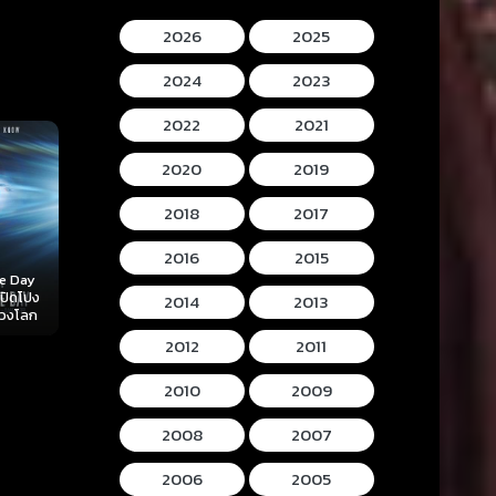
2026
2025
2024
2023
2022
2021
2020
2019
2018
2017
2016
2015
Mortal Kombat II
Lee Cronins
 (2026)
Hokum (2026) ห้อง
(2026) มอร์ทัล คอม
Mummy (2026
2014
2013
ลับ
กุมวิญญาณ
แบท 2
โครนิน เดอะ ม
2012
2011
2010
2009
2008
2007
2006
2005