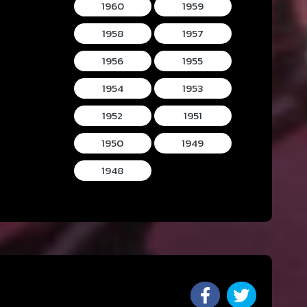
1960
1959
1958
1957
1956
1955
1954
1953
1952
1951
1950
1949
1948