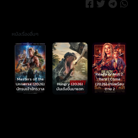
หนังเรื่องอื่นๆ
Ready or Not 2:
Here I Come
S
Masters of the
์
Hungry (2026)
(2026) เกมพร้อม
(
Universe (2026)
มันเด้งขึ้นมาแดก
ตาย 2
นักรบเจ้าจักรวาล