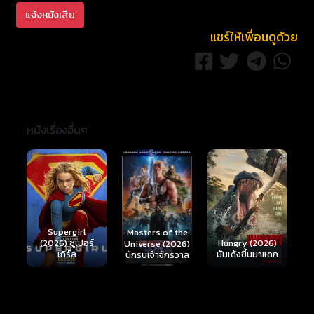
แจ้งหนังเสีย
แชร์ให้เพื่อนดูด้วย
หนังเรื่องอื่นๆ
Ready or Not 2:
Here I Come
S
Masters of the
์
Hungry (2026)
(2026) เกมพร้อม
(
Universe (2026)
มันเด้งขึ้นมาแดก
ตาย 2
นักรบเจ้าจักรวาล