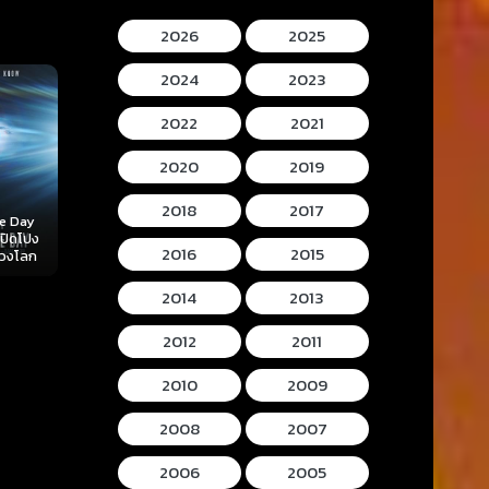
2026
2025
2024
2023
2022
2021
2020
2019
2018
2017
Mortal Kombat II
Lee Cronins
 (2026)
Hokum (2026) ห้อง
(2026) มอร์ทัล คอม
Mummy (2026
2016
2015
ลับ
กุมวิญญาณ
แบท 2
โครนิน เดอะ ม
2014
2013
2012
2011
2010
2009
2008
2007
2006
2005