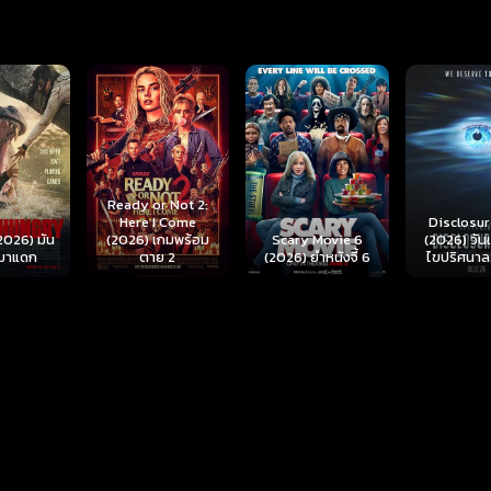
r Not 2:
I Come
Disclosure Day
เกมพร้อม
Scary Movie 6
(2026) วันเปิดโปง
Backrooms
ย 2
(2026) ยำหนังจี้ 6
ไขปริศนาลวงโลก
นรกห้อง