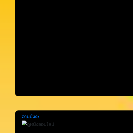
อ่านมังงะ