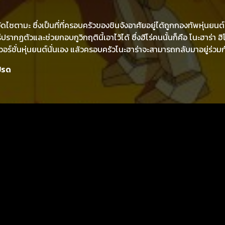
ัดไซตามะ ซึ่งเป็นที่ที่ครอบครัวของชินจังอาศัยอยู่ได้ถูกกองทัพหุ่นยนต์
่ปรากฏตัวและช่วยกอบกูวิกฤตินี้เอาไว้ได้ ซึ่งฮีโร่คนนั้นก็คือ โนะฮาร่า ฮิ
วอร์ชั่นหุ่นยนต์นั่นเอง แล้วครอบครัวโนะฮาร่าจะสามารถกลับมาอยู่ร่ว
ปรด