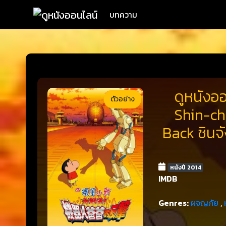
บทความ
ดูหนังอ
ตัวอย่าง
Shin-ch
Back ชินจ
หนังปี 2014
IMDB
Genres:
ผจญภัย
,