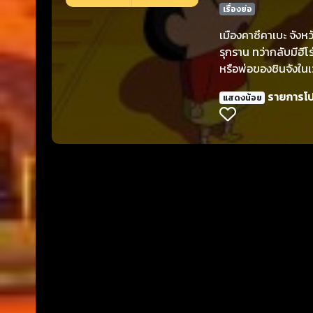
เรื่องย่อ
เมืองคาซึคาเบะ จังหว
รุกราน ทว่ากลับมีฮีโร
หรือพ่อของชินจังในเ
รายการโ
แสดงน้อย