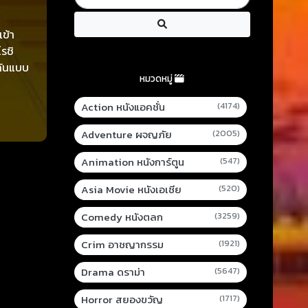
เข้า
โรชิ
มกันแบบ
หมวดหมู่
Action หนังแอคชั่น
(4174)
Adventure ผจญภัย
(2005)
Animation หนังการ์ตูน
(547)
Asia Movie หนังเอเชีย
(520)
Comedy หนังตลก
(3259)
Crim อาชญากรรม
(1921)
Drama ดราม่า
(5647)
Horror สยองขวัญ
(1717)