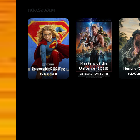
หนังเรื่องอื่นๆ
Ready o
Here 
Masters of the
rl (2026) ซู
Hungry (2026) มัน
(2026) 
Universe (2026)
ร์เกิร์ล
เด้งขึ้นมาแดก
ตา
นักรบเจ้าจักรวาล