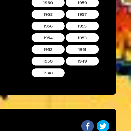
1960
1959
1958
1957
1956
1955
1954
1953
1952
1951
1950
1949
1948