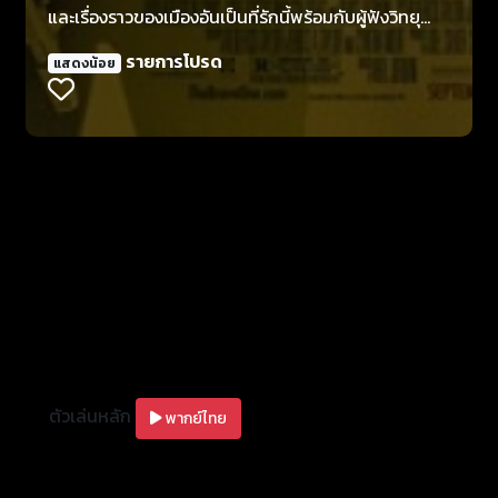
และเรื่องราวของเมืองอันเป็นที่รักนี้พร้อมกับผู้ฟังวิทยุ
โดยเธอเป็นผู้ดำเนินรายการที่มีชื่อว่า "Street Walk" ใน
รายการโปรด
แสดงน้อย
เวลากลางคืนเธอกลับบ้านไปสู่อ้อมกอดแห่งความรักกับคู่
หมั้นของเธอ เดวิด เคอร์มานี่ แต่ทุกอย่างที่เอริก้าคุ้นเคย
และความรักของเธอถูกพรากไปจากเธอในคืนหนึ่งที่แสน
โหดร้ายเมื่อเธอและเดวิดถูกทำร้ายอย่างไม่คาดคิด การ
ถูกจู่โจมอย่างโหดร้ายครั้งนี้ทำให้เดวิดเสียชีวิตและเธอก็
เกือบจะเอาชีวิตไม่รอด
ตัวเล่นหลัก
พากย์ไทย