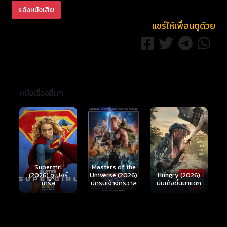
แจ้งหนังเสีย
แชร์ให้เพื่อนดูด้วย
หนังเรื่องอื่นๆ
Ready or Not 2:
Here I Come
S
Masters of the
์
Hungry (2026)
(2026) เกมพร้อม
(
Universe (2026)
มันเด้งขึ้นมาแดก
ตาย 2
นักรบเจ้าจักรวาล