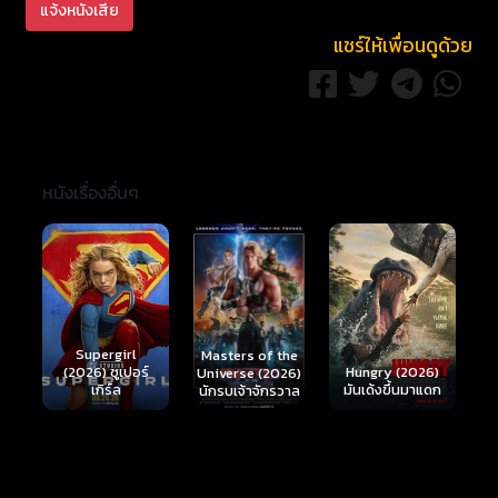
แจ้งหนังเสีย
แชร์ให้เพื่อนดูด้วย
หนังเรื่องอื่นๆ
Ready or Not 2:
Here I Come
S
Masters of the
์
Hungry (2026)
(2026) เกมพร้อม
(
Universe (2026)
มันเด้งขึ้นมาแดก
ตาย 2
นักรบเจ้าจักรวาล