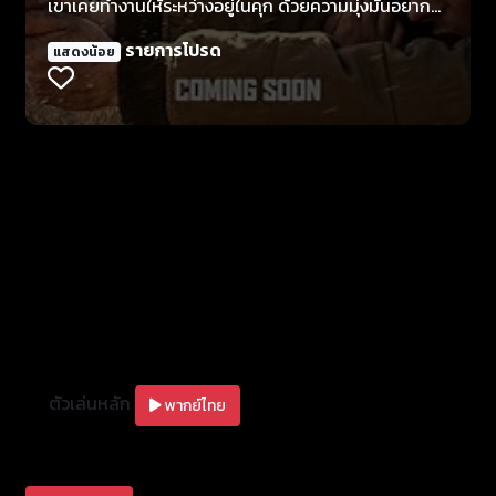
เขาเคยทำงานให้ระหว่างอยู่ในคุก ด้วยความมุ่งมั่นอยาก
เริ่มต้นใหม่ เนทจึงตัดขาดจากแก๊งเก่าทันทีหลังพ้นโทษ
รายการโปรด
แสดงน้อย
แต่แก๊งนั้นกลับตอบโต้ด้วยการสั่งเก็บครอบครัวของเขา
เนทรับตัวพอลลี่ ลูกสาววัยสิบขวบที่เขาแทบไม่รู้จัก แล้ว
หลบหนีไปเพื่อปกป้องเธอจากอันตราย
ตัวเล่นหลัก
พากย์ไทย