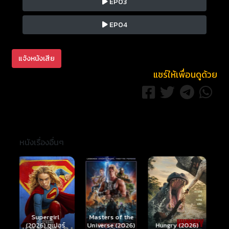
EP03
EP04
แจ้งหนังเสีย
แชร์ให้เพื่อนดูด้วย
หนังเรื่องอื่นๆ
Ready or Not 2:
Here I Come
S
Masters of the
์
Hungry (2026)
(2026) เกมพร้อม
(
Universe (2026)