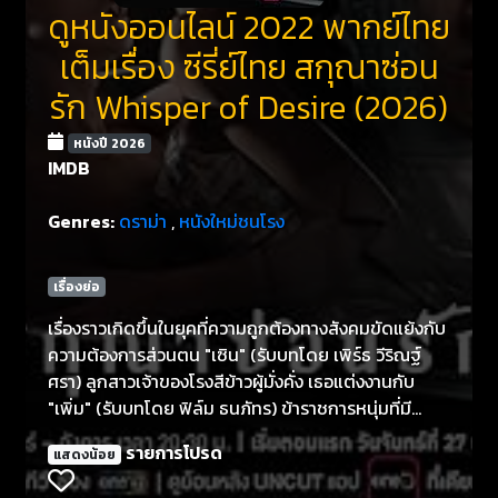
ดูหนังออนไลน์ 2022 พากย์ไทย
เต็มเรื่อง ซีรี่ย์ไทย สกุณาซ่อน
รัก Whisper of Desire (2026)
หนังปี 2026
IMDB
Genres:
ดราม่า
,
หนังใหม่ชนโรง
เรื่องย่อ
เรื่องราวเกิดขึ้นในยุคที่ความถูกต้องทางสังคมขัดแย้งกับ
ความต้องการส่วนตน "เซิน" (รับบทโดย เพิร์ธ วีริณฐ์
ศรา) ลูกสาวเจ้าของโรงสีข้าวผู้มั่งคั่ง เธอแต่งงานกับ
"เพิ่ม" (รับบทโดย ฟิล์ม ธนภัทร) ข้าราชการหนุ่มที่มี
อนาคตไกล
รายการโปรด
แสดงน้อย