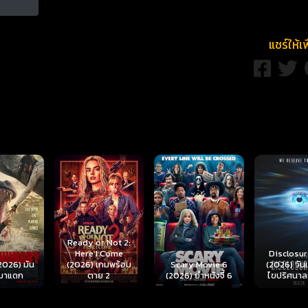
แชร์ให้เ
r Not 2:
I Come
Disclosure Day
เกมพร้อม
Scary Movie 6
(2026) วันเปิดโปง
Backrooms
ย 2
(2026) ยำหนังจี้ 6
ไขปริศนาลวงโลก
นรกห้อง