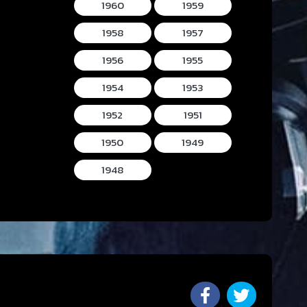
1960
1959
1958
1957
1956
1955
1954
1953
1952
1951
1950
1949
1948