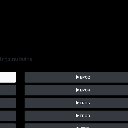
ักคู่ขนาน ซับไทย
EP02
EP04
EP06
EP08