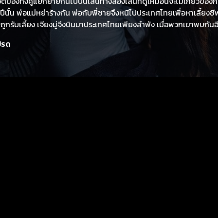
วิตของทั้งคู่แยกย้ายกันไปบนเส้นทางสองเส้นที่ดูเหมือนจะไม่เกี่ยวข้องก
ีนั้น พ่อแม่หย่าร้างกัน พ่อกับพี่ชายจึงหนีไปประเทศไทยเพื่อหาเลี้ยงชีพ เมื
ายถูกรับเลี้ยง เจียงมู่จึงบินมาประเทศไทยเพียงลำพัง เมื่อพวกเขาพบกันอี
ประกายในวัยเยาว์ได้เลือนหายไป กลายเป็นชายหนุ่มผู้เปี่ยมไปด้วยไหวพ
ปรด
ะต้องเผชิญกับโลกที่เต็มไปด้วยอันตราย เจียงมู่ไม่ย่อท้อ เธอจึงบุกเบิก
ค่อย ๆ แทรกซึมเข้าไปในชีวิตของครอบครัวพ่อและจินเฉา พรสวรรค์ขอ
ศึกษาและชีวิตของเธอในประเทศไทย ความอบอุ่นและความอ่อนโยนของเธ
ะวัน ในฐานะผู้ช่วยของจินเฉา เธอคือผู้นำทางที่สมบูรณ์แบบของเขา เมื่อต้อง
นชีวิต เธอจึงตัดสินใจดึงเขาออกมาและพาเขากลับบ้าน เมื่อเหตุการณ์
กันอีกครั้ง เจียงมู่จึงรับหน้าที่ดูแลครอบครัวพร้อมกับไล่ตามความฝั
ีร่วมกัน หลายปีต่อมา เจียงมู่เรียนจบและเดินทางกลับประเทศจีน เมื่อ
นเฉาเป็นดั่ง
เป็นดั่งพระจันทร์ พระอาทิตย์และพระจันทร์ส่องแสงพร้อมกัน พวกเขาไม่