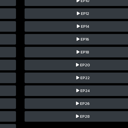
EP10
EP12
EP14
EP16
EP18
EP20
EP22
EP24
EP26
EP28