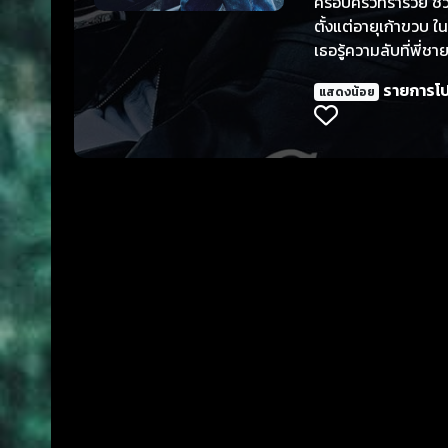
ครอบครัวที่ร่ำรวย ชี
ตั้งแต่อายุเก้าขวบ ในป
เธอรู้ความลับที่พี่ช
ชายหนุ่มที่เคยเปล่ง
รายการโ
แสดงน้อย
เป็นนักมวย นักแข่งรถ แล
เส้นทางยุทธศาสตร์ 
ช่วยเสริมสร้างการ
สว่างจินเฉาดุจดังแสงต
เผชิญกับความตกต่ำใ
ฝันพรากพวกเขาให้จาก
ความปรารถนาทั้งคู่ม
กลับมาพบกันที่หนานจิง พวกเขาก็พบเส้นทางของตนเอง นับจากนั้นเป็นต้นมา จิ
พระอาทิตย์ เจียงมู่
จากกันอีกต่อไป