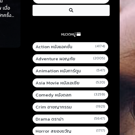
ัน
่อ
กครั้ง
ริบ เขา
หมวดหมู่
งเธอ
อส่อง
Action หนังแอคชั่น
(4174)
ไม่คาด
Adventure ผจญภัย
(2005)
นและ
Animation หนังการ์ตูน
(547)
พวกเขา
Asia Movie หนังเอเชีย
(520)
ต้องแยก
Comedy หนังตลก
(3259)
Crim อาชญากรรม
(1921)
Drama ดราม่า
(5647)
Horror สยองขวัญ
(1717)