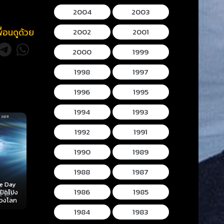
2004
2003
2002
2001
พื่อนดูด้วย
2000
1999
1998
1997
1996
1995
1994
1993
1992
1991
1990
1989
1988
1987
Mortal Kombat II
Lee Cronins
1986
1985
 (2026)
Hokum (2026) ห้อง
(2026) มอร์ทัล คอม
Mummy (2026
ลับ
กุมวิญญาณ
แบท 2
โครนิน เดอะ ม
1984
1983