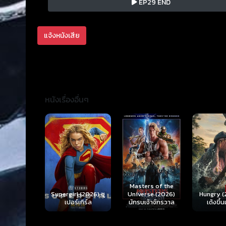
EP29 END
แจ้งหนังเสีย
หนังเรื่องอื่นๆ
Ready o
Here 
Masters of the
rl (2026) ซู
Hungry (2026) มัน
(2026) 
Universe (2026)
ร์เกิร์ล
เด้งขึ้นมาแดก
ตา
นักรบเจ้าจักรวาล