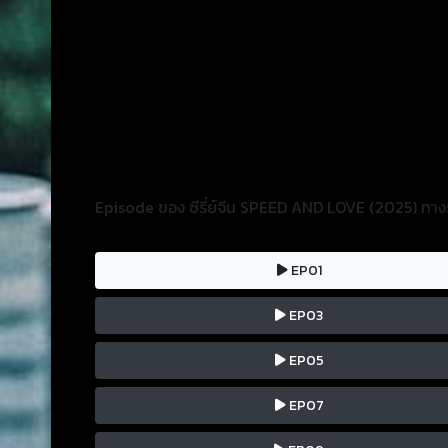
Episode ของ ซีรี่ย์จีน SPEED AND LOVE (2025) ทางร
EP01
EP03
EP05
EP07