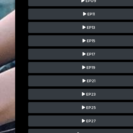
EP09
EP11
EP13
EP15
EP17
EP19
EP21
EP23
EP25
EP27