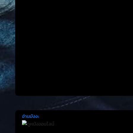
อ่านมังงะ