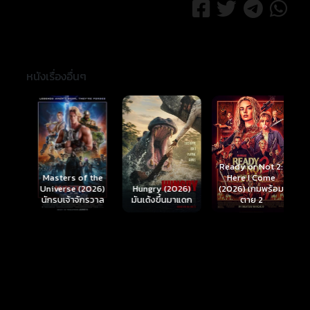
หนังเรื่องอื่นๆ
Ready or Not 2:
Here I Come
S
Masters of the
์
Hungry (2026)
(2026) เกมพร้อม
(
Universe (2026)
มันเด้งขึ้นมาแดก
ตาย 2
นักรบเจ้าจักรวาล