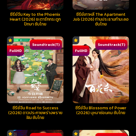
ซีรี่ย์จีน Key to the Phoenix
ซีรี่ย์เกาหลี The Apartment
Heart (2026) ชะตารักกระดูก
Job (2026) ท่านประธานกำมะลอ
ปักษา ซับไทย
ซับไทย
Soundtrack(T)
Soundtrack(T)
FullHD
FullHD
ซีรี่ย์จีน Road to Success
ซีรี่ย์จีน Blossoms of Power
(2026) ดาวประกายพร่างพราย
(2026) บุหงาซ่อนคม ซับไทย
ฝัน ซับไทย