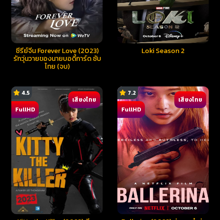
ซีรี่ย์จีน Forever Love (2023)
Loki Season 2
รักวุ่นวายของนายบอดี้การ์ด ซับ
ไทย (จบ)
4.5
7.2
เสียงไทย
เสียงไทย
FullHD
FullHD