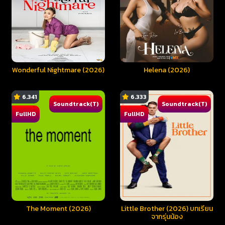
Wonderful Nightmare (2026)
Helena (2026)
6.341
6.333
Soundtrack(T)
Soundtrack(T)
FullHD
FullHD
The Moment (2026)
Little Brother (2026) บทเรียน
จากรุ่นน้อง