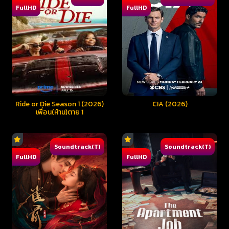
FullHD
FullHD
Ride or Die Season 1 (2026)
CIA (2026)
เพื่อน(ห้าม)ตาย 1
Soundtrack(T)
Soundtrack(T)
FullHD
FullHD