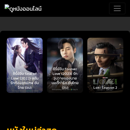
ซีรี่ย์จีน Forever
Love (2023) รัก
วุ่นวายของนาย
Kitty the Killer
บอดี้การ์ด ซับไทย
(2023) อีหนู
(จบ)
Loki Season 2
อันตราย