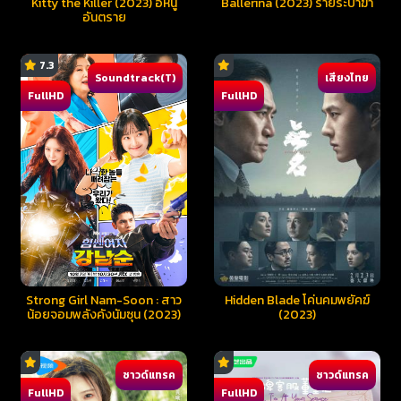
Kitty the Killer (2023) อีหนู
Ballerina (2023) ร่ายระบำฆ่า
อันตราย
7.3
Soundtrack(T)
เสียงไทย
FullHD
FullHD
Strong Girl Nam-Soon : สาว
Hidden Blade โค่นคมพยัคฆ์
น้อยจอมพลังคังนัมซุน (2023)
(2023)
ซาวด์แทรค
ซาวด์แทรค
FullHD
FullHD