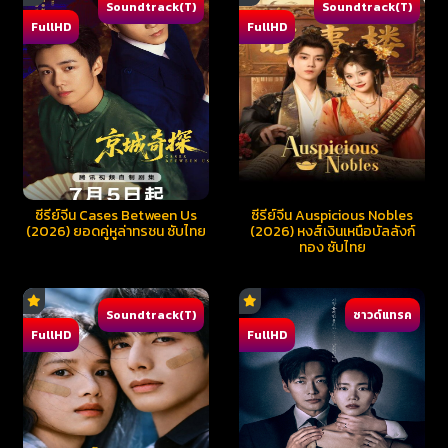
Soundtrack(T)
Soundtrack(T)
FullHD
FullHD
ซีรี่ย์จีน Cases Between Us
ซีรี่ย์จีน Auspicious Nobles
(2026) ยอดคู่หูล่าทรชน ซับไทย
(2026) หงส์เงินเหนือบัลลังก์
ทอง ซับไทย
Soundtrack(T)
ซาวด์แทรค
FullHD
FullHD