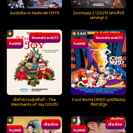
Godzilla vs Hedorah (1971)
Zootopia 2 (2025) นครสัตว์
มหาสนุก 2
5.641
Soundtrack(T)
Soundtrack(T)
FullHD
FullHD
นักค้าความสุขสันต์ - The
Cool World (1992) มุดมิติผจญ
Merchants of Joy (2025)
ภัยการ์ตูน
เสียงไทย
เสียงไทย
FullHD
FullHD