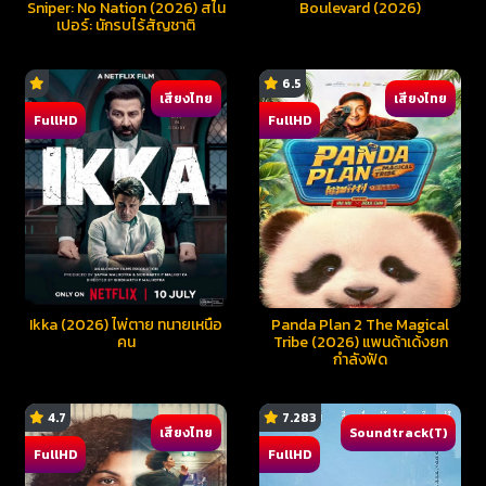
Sniper: No Nation (2026) สไน
Boulevard (2026)
เปอร์: นักรบไร้สัญชาติ
6.5
เสียงไทย
เสียงไทย
FullHD
FullHD
Ikka (2026) ไพ่ตาย ทนายเหนือ
Panda Plan 2 The Magical
คน
Tribe (2026) แพนด้าเด้งยก
กำลังฟัด
4.7
7.283
เสียงไทย
Soundtrack(T)
FullHD
FullHD