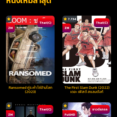
หนังใหม่ล่าสุด
7.734
Thai(C)
Thai(C)
ZM
ZM
Ransomed คู่ระห่ำ ไถ่ข้ามโลก
The First Slam Dunk (2022)
(2023)
เดอะ เฟิสต์ สแลมดังก์
Thai(C)
ซาวด์แทรค
ZM
FullHD