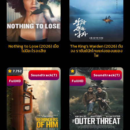
Nothing to Lose (2026) เมื่อ
The King’s Warden (2026) ดัน
ไม่มีอะไรจะเสีย
จง ราชันย์นักโทษแห่งชองนยอง
โพ
7.752
Soundtrack(T)
Soundtrack(T)
FullHD
FullHD