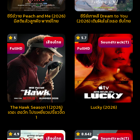
ซีรีย์วาย Peach and Me (2026)
ซีรี่ย์เกาหลี Dream to You
มีสติแล้วลูกพีช พากย์ไทย
(2026) เติมฝันในใจเธอ ซับไทย
5
5.7
เสียงไทย
Soundtrack(T)
FullHD
FullHD
The Hawk Season 1 (2026)
Lucky (2026)
เดอะ ฮอว์ก: โปรเหยี่ยวเปรี้ยวจี๊ด
1
4.9
8.642
เสียงไทย
Soundtrack(T)