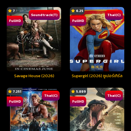
7
6.25
Soundtrack(T)
Thai(C)
FullHD
FullHD
Savage House (2026)
Supergirl (2026) ซูเปอร์เกิร์ล
7.251
5.889
Thai(C)
Thai(C)
FullHD
FullHD