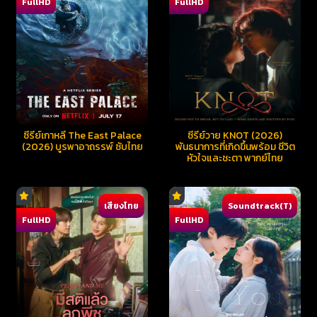
FullHD
FullHD
ซีรี่ย์เกาหลี The East Palace
ซีรีย์วาย KNOT (2026)
(2026) บูรพาอาถรรพ์ ซับไทย
พันธนาการที่เกิดขึ้นพร้อม ชีวิต
หัวใจและชะตา พากย์ไทย
เสียงไทย
Soundtrack(T)
FullHD
FullHD